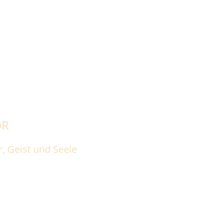
eisliste
Kontakt
OR
, Geist und Seele